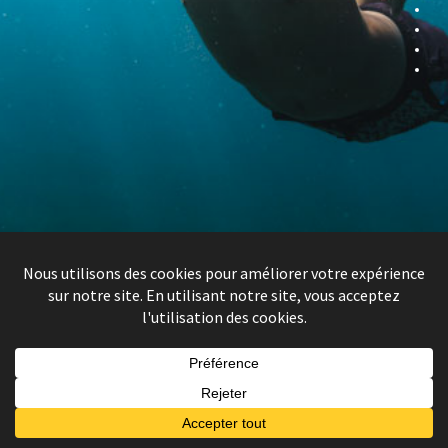
SÉANCE SHOOTING PHOTO
PHOTO, SOL / DRONE / AQUATIQUE – SÉANCE SHOOTING
PHOTO EN SOLO, EN DUO, EN FAMILLE, ENTRE AMIS, POUR
VOTRE GROSSESSE, AVEC VOTRE ANIMAL DE COMPAGNIE…